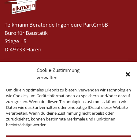
Telkmann Beratende Ingenieure PartGmbB
Büro für Baustatik
Stiege 15
D-49733 Haren
Tel.:
+49 (0) 5932 / 735 35-0
Cookie-Zustimmung
verwalten
Fax.:
+49 (0) 5932 / 735 35-22
Um dir ein optimales Erlebnis zu bieten, verwenden wir Technologien
E-Mail:
info@statik-telkmann.de
wie Cookies, um Geräteinformationen zu speichern und/oder darauf
zuzugreifen. Wenn du diesen Technologien zustimmst, können wir
Daten wie das Surfverhalten oder eindeutige IDs auf dieser Website
verarbeiten. Wenn du deine Zustimmung nicht erteilst oder
zurückziehst, können bestimmte Merkmale und Funktionen
beeinträchtigt werden.