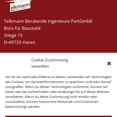
Telkmann Beratende Ingenieure PartGmbB
Büro für Baustatik
Stiege 15
D-49733 Haren
Tel.:
+49 (0) 5932 / 735 35-0
Cookie-Zustimmung
verwalten
Fax.:
+49 (0) 5932 / 735 35-22
Um dir ein optimales Erlebnis zu bieten, verwenden wir Technologien
E-Mail:
info@statik-telkmann.de
wie Cookies, um Geräteinformationen zu speichern und/oder darauf
zuzugreifen. Wenn du diesen Technologien zustimmst, können wir
Daten wie das Surfverhalten oder eindeutige IDs auf dieser Website
verarbeiten. Wenn du deine Zustimmung nicht erteilst oder
zurückziehst, können bestimmte Merkmale und Funktionen
beeinträchtigt werden.